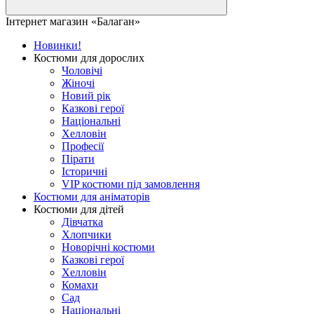
Інтернет магазин «Балаган»
Новинки!
Костюми для дорослих
Чоловічі
Жіночі
Новий рік
Казкові герої
Національні
Хелловін
Професії
Пірати
Історичні
VIP костюми під замовлення
Костюми для аніматорів
Костюми для дітей
Дівчатка
Хлопчики
Новорічні костюми
Казкові герої
Хелловін
Комахи
Сад
Національні