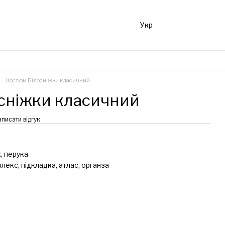
Укр
Костюм Білосніжки класичний
сніжки класичний
аписати відгук
к, перука
лекс, підкладка, атлас, органза