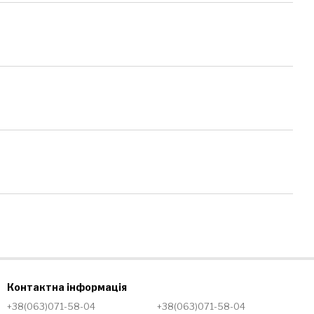
Контактна інформація
+38(063)071-58-04
+38(063)071-58-04