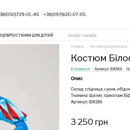
38(050)729-01-45
+38(097)620-07-05
орів
Костюми для дітей
Головна
Костюми для аніматорів
Костюм Біло
В наявності
Артикул: ВЖ186
Н
Опис
Склад: с
підниця, сукня, обідо
Тканина:
фатин, трикотаж біф
Артикул: ВЖ186
3 250 грн