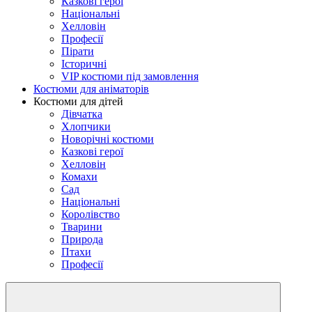
Казкові герої
Національні
Хелловін
Професії
Пірати
Історичні
VIP костюми під замовлення
Костюми для аніматорів
Костюми для дітей
Дівчатка
Хлопчики
Новорічні костюми
Казкові герої
Хелловін
Комахи
Сад
Національні
Королівство
Тварини
Природа
Птахи
Професії