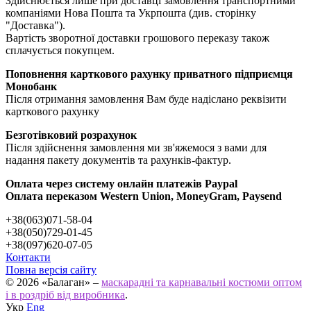
Здійснюється лише при доставці замовлення транспортними
компаніями Нова Пошта та Укрпошта (див. сторінку
"Доставка").
Вартість зворотної доставки грошового переказу також
сплачується покупцем.
Поповнення карткового рахунку приватного підприємця
Монобанк
Після отримання замовлення Вам буде надіслано реквізити
карткового рахунку
Безготівковий розрахунок
Після здійснення замовлення ми зв'яжемося з вами для
надання пакету документів та рахунків-фактур.
Оплата через систему онлайн платежів Paypal
Оплата переказом Western Union, MoneyGram, Paysend
+38(063)071-58-04
+38(050)729-01-45
+38(097)620-07-05
Контакти
Повна версія сайту
© 2026 «Балаган» –
маскарадні та карнавальні костюми оптом
і в роздріб від виробника
.
Укр
Eng