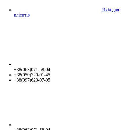
Вхід для
клієнтів
+38(063)071-58-04
+38(050)729-01-45
+38(097)620-07-05
+38(063)071-58-04