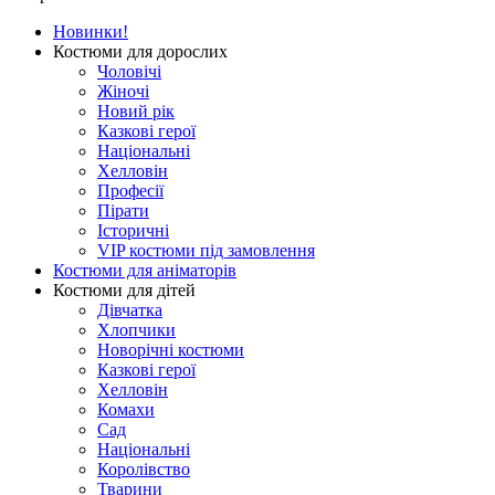
Новинки!
Костюми для дорослих
Чоловічі
Жіночі
Новий рік
Казкові герої
Національні
Хелловін
Професії
Пірати
Історичні
VIP костюми під замовлення
Костюми для аніматорів
Костюми для дітей
Дівчатка
Хлопчики
Новорічні костюми
Казкові герої
Хелловін
Комахи
Сад
Національні
Королівство
Тварини