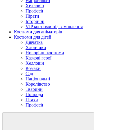
Національні
Хелловін
Професії
Пірати
Історичні
VIP костюми під замовлення
Костюми для аніматорів
Костюми для дітей
Дівчатка
Хлопчики
Новорічні костюми
Казкові герої
Хелловін
Комахи
Сад
Національні
Королівство
Тварини
Природа
Птахи
Професії