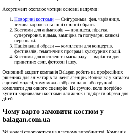
Асортимент охоплює чотири основні напрями:
Новорічні костюми
— Снігуронька, фея, чарівниця,
зимова королева та інші сезонні образи.
Костюми для аніматорів — принцеса, піратка,
супергероїня, відьма, вампірка та популярні казкові
персонажі.
Національні образи — комплекти для концертів,
фестивалів, тематичних програм і культурних подій.
Костюми для косплею та маскараду — варіанти для
приватних свят, фотозон і шоу.
Основний акцент компанія Balagan робить на професійних
рішеннях для аніматорів та івент-агенцій. Водночас у каталозі
є дитячі моделі, тому можна зібрати парні або групові
комплекти для одного сценарію. Це зручно, коли потрібно
купити карнавальні костюми для жінок і підібрати образи для
дітей.
Чому варто замовити костюм у
balagan.com.ua
Усі моделі створюються на власному виробництві. Компанія