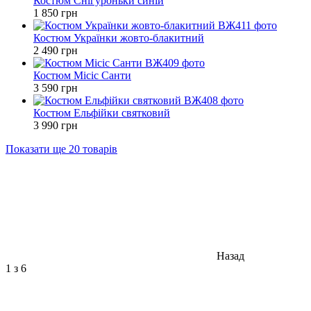
Костюм Снігуроньки синій
1 850 грн
Костюм Українки жовто-блакитний
2 490 грн
Костюм Місіс Санти
3 590 грн
Костюм Ельфійки святковий
3 990 грн
Показати ще 20 товарів
Назад
1
з 6