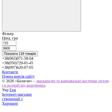
Фільтр
Ціна, грн
Показати 118 товарів
+38(063)071-58-04
+38(050)729-01-45
+38(097)620-07-05
Контакти
Повна версія сайту
© 2026 «Балаган» –
маскарадні та карнавальні костюми оптом
і в роздріб від виробника
.
Укр
Eng
Інтернет-магазин
створений з
Хорошоп