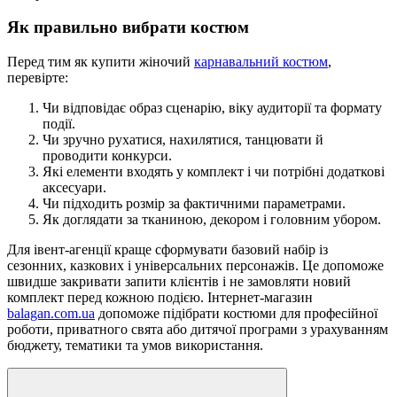
Як правильно вибрати костюм
Перед тим як купити жіночий
карнавальний костюм
,
перевірте:
Чи відповідає образ сценарію, віку аудиторії та формату
події.
Чи зручно рухатися, нахилятися, танцювати й
проводити конкурси.
Які елементи входять у комплект і чи потрібні додаткові
аксесуари.
Чи підходить розмір за фактичними параметрами.
Як доглядати за тканиною, декором і головним убором.
Для івент-агенції краще сформувати базовий набір із
сезонних, казкових і універсальних персонажів. Це допоможе
швидше закривати запити клієнтів і не замовляти новий
комплект перед кожною подією. Інтернет-магазин
balagan.com.ua
допоможе підібрати костюми для професійної
роботи, приватного свята або дитячої програми з урахуванням
бюджету, тематики та умов використання.