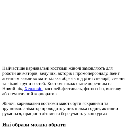
Найчастіше карнавальні костюми жіночі замовляють для
роботи аніматорів, ведучих, акторів і промоперсоналу. Івент-
агенціям важливо мати кілька образів під різні сценарії, сезони
та вікові групи гостей. Костюм також стане доречним на
Новий рік,
Хелловін
, косплей-фестиваль, фотосесію, виставу
або тематичний корпоратив.
Жіночі карнавальні костюми мають бути яскравими та
зручними: аніматор проводить у них кілька годин, активно
рухається, працює з дітьми та бере участь у конкурсах.
Які образи можна обрати