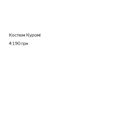
Костюм Куромі
4 190 грн