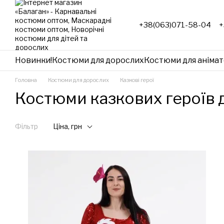
Перейти до основного контенту
+38(063)071-58-04
+
Новинки!
Костюми для дорослих
Костюми для анімат
Головна
Костюми для дорослих
Казкові герої
Костюми казкових героїв 
Фільтр
Ціна, грн