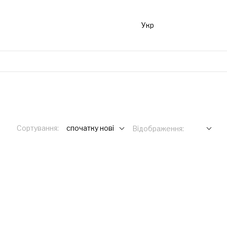
Укр
Сортування:
спочатку нові
Відображення: