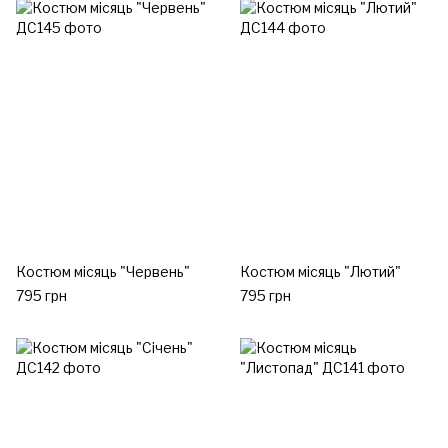
Костюм місяць "Червень"
Костюм місяць "Лютий"
795 грн
795 грн