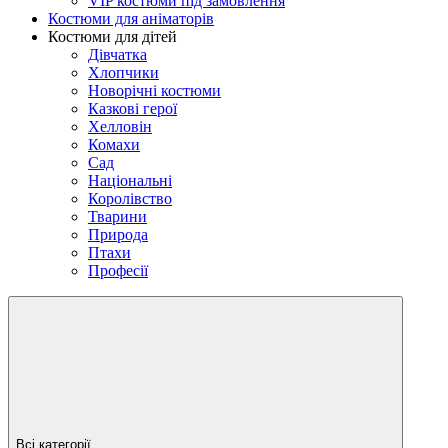
VIP костюми під замовлення
Костюми для аніматорів
Костюми для дітей
Дівчатка
Хлопчики
Новорічні костюми
Казкові герої
Хелловін
Комахи
Сад
Національні
Королівство
Тварини
Природа
Птахи
Професії
Всі категорії