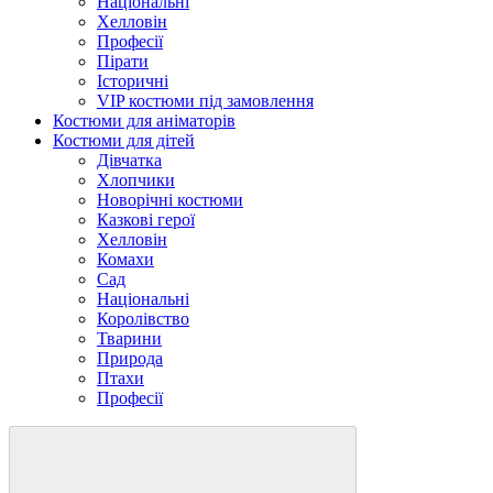
Національні
Хелловін
Професії
Пірати
Історичні
VIP костюми під замовлення
Костюми для аніматорів
Костюми для дітей
Дівчатка
Хлопчики
Новорічні костюми
Казкові герої
Хелловін
Комахи
Сад
Національні
Королівство
Тварини
Природа
Птахи
Професії