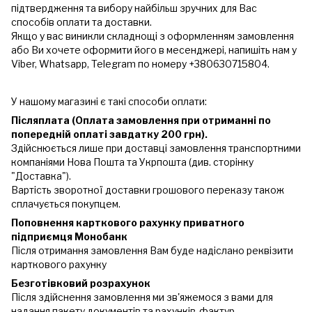
підтвердження та вибору найбільш зручних для Вас
способів оплати та доставки.
Якщо у вас виникли складнощі з оформленням замовлення
або Ви хочете оформити його в месенджері, напишіть нам у
Viber, Whatsapp, Telegram по номеру +380630715804.
У нашому магазині є такі способи оплати:
Післяплата (Оплата замовлення при отриманні по
попередній оплаті завдатку 200 грн).
Здійснюється лише при доставці замовлення транспортними
компаніями Нова Пошта та Укрпошта (див. сторінку
"Доставка").
Вартість зворотної доставки грошового переказу також
сплачується покупцем.
Поповнення карткового рахунку приватного
підприємця Монобанк
Після отримання замовлення Вам буде надіслано реквізити
карткового рахунку
Безготівковий розрахунок
Після здійснення замовлення ми зв'яжемося з вами для
надання пакету документів та рахунків-фактур.