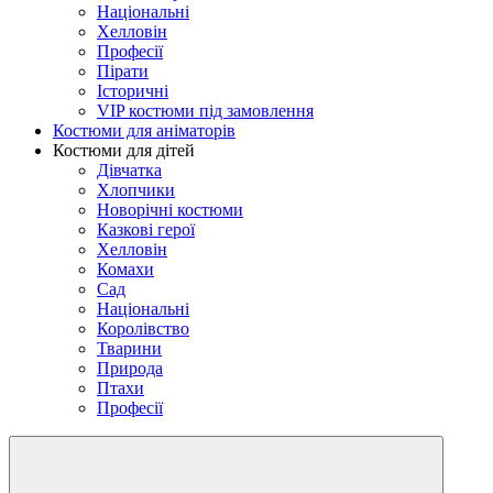
Національні
Хелловін
Професії
Пірати
Історичні
VIP костюми під замовлення
Костюми для аніматорів
Костюми для дітей
Дівчатка
Хлопчики
Новорічні костюми
Казкові герої
Хелловін
Комахи
Сад
Національні
Королівство
Тварини
Природа
Птахи
Професії