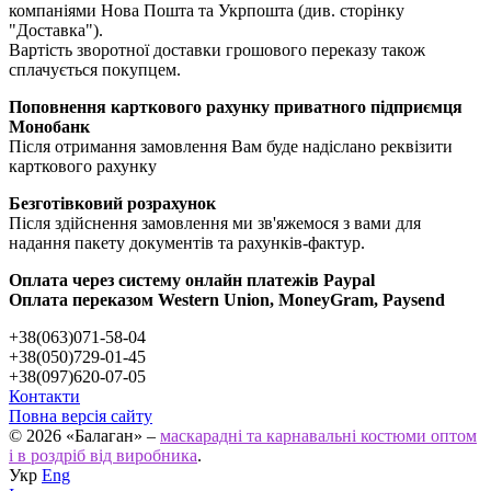
компаніями Нова Пошта та Укрпошта (див. сторінку
"Доставка").
Вартість зворотної доставки грошового переказу також
сплачується покупцем.
Поповнення карткового рахунку приватного підприємця
Монобанк
Після отримання замовлення Вам буде надіслано реквізити
карткового рахунку
Безготівковий розрахунок
Після здійснення замовлення ми зв'яжемося з вами для
надання пакету документів та рахунків-фактур.
Оплата через систему онлайн платежів Paypal
Оплата переказом Western Union, MoneyGram, Paysend
+38(063)071-58-04
+38(050)729-01-45
+38(097)620-07-05
Контакти
Повна версія сайту
© 2026 «Балаган» –
маскарадні та карнавальні костюми оптом
і в роздріб від виробника
.
Укр
Eng