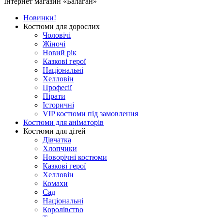
Інтернет магазин «Балаган»
Новинки!
Костюми для дорослих
Чоловічі
Жіночі
Новий рік
Казкові герої
Національні
Хелловін
Професії
Пірати
Історичні
VIP костюми під замовлення
Костюми для аніматорів
Костюми для дітей
Дівчатка
Хлопчики
Новорічні костюми
Казкові герої
Хелловін
Комахи
Сад
Національні
Королівство