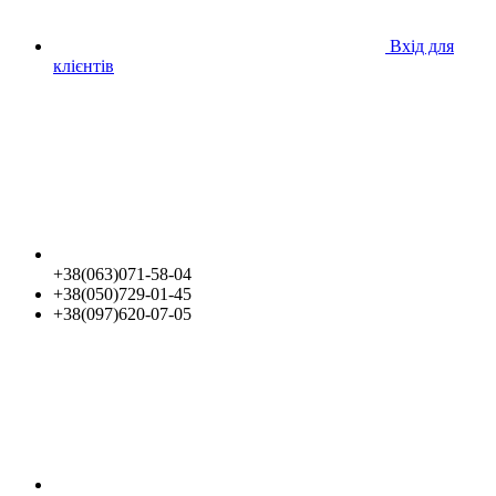
Вхід для
клієнтів
+38(063)071-58-04
+38(050)729-01-45
+38(097)620-07-05