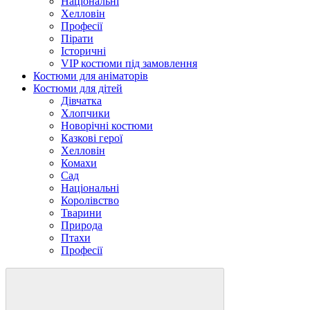
Національні
Хелловін
Професії
Пірати
Історичні
VIP костюми під замовлення
Костюми для аніматорів
Костюми для дітей
Дівчатка
Хлопчики
Новорічні костюми
Казкові герої
Хелловін
Комахи
Сад
Національні
Королівство
Тварини
Природа
Птахи
Професії